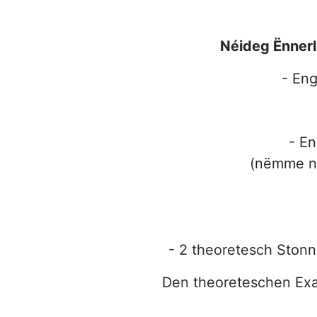
Néideg Ënnerl
- Eng
- En
(nëmme né
- 2 theoretesch Stonn
Den theoreteschen Exa