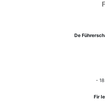
De Führerschä
- 18
Fir 