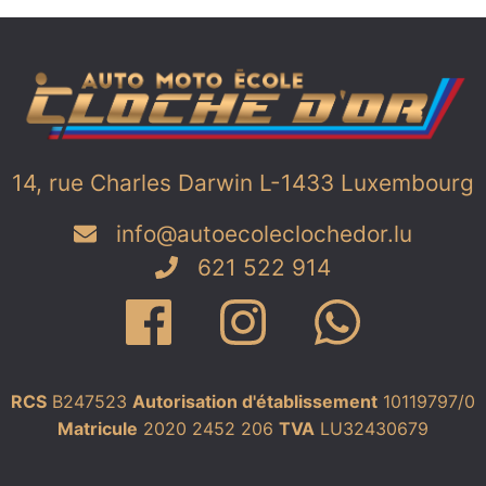
14, rue Charles Darwin L-1433 Luxembourg
info@autoecoleclochedor.lu
621 522 914
RCS
B247523
Autorisation d'établissement
10119797/0
Matricule
2020 2452 206
TVA
LU32430679