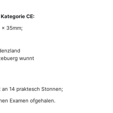
 Kategorie CE:
45 x 35mm;
idenzland
tzebuerg wunnt
t an 14 praktesch Stonnen;
chen Examen ofgehalen.