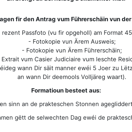
agen fir den Antrag vum Führerschäin vun der
 rezent Passfoto (vu fir opgeholl) am Format 
- Fotokopie vun Ärem Ausweis;
- Fotokopie vun Ärem Führerschäin;
 Extrait vum Casier Judiciaire vum leschte Res
ideg wann Dir säit manner ewéi 5 Joer zu Lë
an wann Dir deemools Volljäreg waart).
Formatioun besteet aus:
en sinn an de prakteschen Stonnen ageglidder
men gëtt de selwechten Dag ewéi de praktes