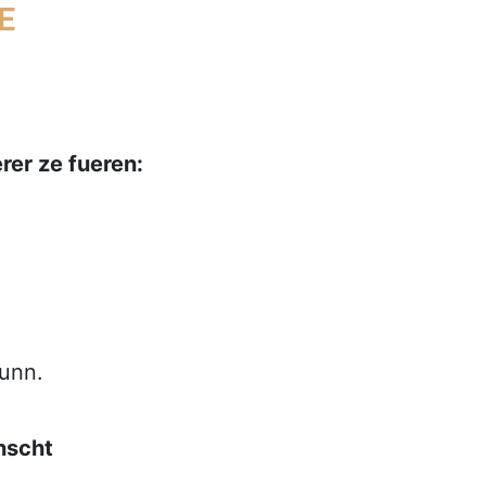
E
rer ze fueren:
hunn.
nscht