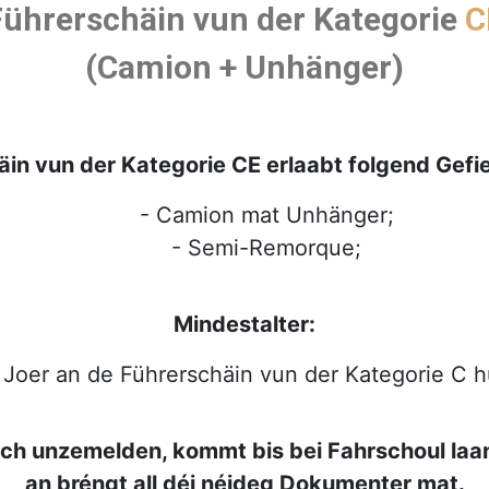
Führerschäin vun der Kategorie
C
(Camion + Unhänger)
in vun der Kategorie CE erlaabt folgend Gefie
- Camion mat Unhänger;
- Semi-Remorque;
Mindestalter:
 Joer an de Führerschäin vun der Kategorie C 
Iech unzemelden, kommt bis bei Fahrschoul laa
an bréngt all déi néideg Dokumenter mat.